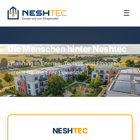
☰
Die Menschen hinter Neshtec
Erfahrung in Energie, Technik und Finanzen —
vereint für die Energiewende.
NESH
TEC